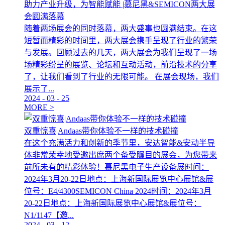
助力产业升级，为智能赋能 |慕尼黑&SEMICON两大展
会圆满落幕
随着两场展会的同时落幕，两大盛事也圆满结束。在这
短暂而精彩的时间里，两大展会携手呈现了行业的繁荣
与发展。回顾过去的几天，两大展会为我们呈现了一场
场精彩纷呈的展览、论坛和互动活动，前沿技术的分享
了，让我们看到了行业的无限可能。 在展会现场，我们
展示了...
2024
-
03
-
25
MORE >
双重惊喜|Andaas带你体验不一样的技术碰撞
在这个充满活力和创新的季节里，安达智能&安动半导
体非常荣幸地受邀出席两个备受瞩目的展会，为您带来
前所未有的精彩体验！慕尼黑电子生产设备展时间：
2024年3月20-22日地点：上海新国际展览中心展馆&展
位号：E4/4300SEMICON China 2024时间：2024年3月
20-22日地点：上海新国际展览中心展馆&展位号：
N1/1147【邀...
2024
-
03
-
12