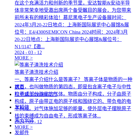
在这个充满活力和创新的季节里，安达智能&安动半导
体非常荣幸地受邀出席两个备受瞩目的展会，为您带来
前所未有的精彩体验！慕尼黑电子生产设备展时间：
2024年3月20-22日地点：上海新国际展览中心展馆&展
位号：E4/4300SEMICON China 2024时间：2024年3月
20-22日地点：上海新国际展览中心展馆&展位号：
N1/1147【邀...
2024
-
03
-
12
MORE >
等离子清洗技术介绍
一、等离子介绍什么是等离子？ 等离子体是物质的一种
状态，也叫做物质的第四态，即是包含离子电子与中性
首页
粒子或部分游离的气体。物质由分子构成，分子由原子
打电话
13580817270
构成，原子由带正电的原子核和围绕它的、带负电的电
发短信
子构成。对气体施加足够的能量，使外层电子摆脱原子
核的束缚成为自由电子，形成等离子体...
关于安达
2024
-
03
-
12
MORE >
发邮件