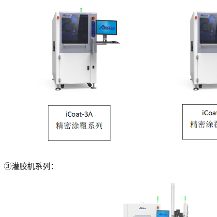
③灌胶机系列：