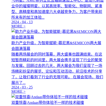
气明星。AMU系列立式五轴高速加工中心，是现代制造
业中的璀璨明星，以其高效率、智能化、物联网、紧凑
型、高精度和高加速度六大卓越竞争力，为客户带来前
所未有的加工体验...
2024
-
04
-
13
MORE >
助力产业升级，为智能赋能 |慕尼黑&SEMICON两大展
会圆满落幕
随着两场展会的同时落幕，两大盛事也圆满结束。在这
短暂而精彩的时间里，两大展会携手呈现了行业的繁荣
与发展。回顾过去的几天，两大展会为我们呈现了一场
场精彩纷呈的展览、论坛和互动活动，前沿技术的分享
了，让我们看到了行业的无限可能。 在展会现场，我们
展示了...
2024
-
03
-
25
MORE >
双重惊喜|Andaas带你体验不一样的技术碰撞