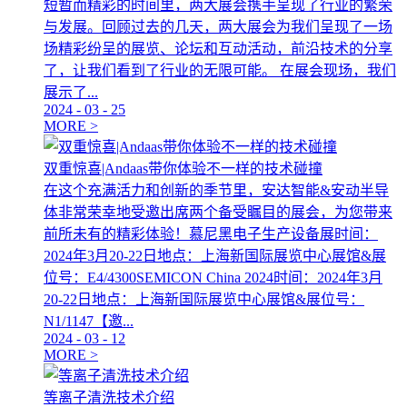
短暂而精彩的时间里，两大展会携手呈现了行业的繁荣
与发展。回顾过去的几天，两大展会为我们呈现了一场
场精彩纷呈的展览、论坛和互动活动，前沿技术的分享
了，让我们看到了行业的无限可能。 在展会现场，我们
展示了...
2024
-
03
-
25
MORE >
双重惊喜|Andaas带你体验不一样的技术碰撞
在这个充满活力和创新的季节里，安达智能&安动半导
体非常荣幸地受邀出席两个备受瞩目的展会，为您带来
前所未有的精彩体验！慕尼黑电子生产设备展时间：
2024年3月20-22日地点：上海新国际展览中心展馆&展
位号：E4/4300SEMICON China 2024时间：2024年3月
20-22日地点：上海新国际展览中心展馆&展位号：
N1/1147【邀...
2024
-
03
-
12
MORE >
等离子清洗技术介绍