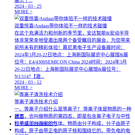
展示了...
2024
-
03
-
25
MORE >
双重惊喜|Andaas带你体验不一样的技术碰撞
在这个充满活力和创新的季节里，安达智能&安动半导
体非常荣幸地受邀出席两个备受瞩目的展会，为您带来
前所未有的精彩体验！慕尼黑电子生产设备展时间：
2024年3月20-22日地点：上海新国际展览中心展馆&展
位号：E4/4300SEMICON China 2024时间：2024年3月
20-22日地点：上海新国际展览中心展馆&展位号：
N1/1147【邀...
2024
-
03
-
12
MORE >
等离子清洗技术介绍
一、等离子介绍什么是等离子？ 等离子体是物质的一种
状态，也叫做物质的第四态，即是包含离子电子与中性
首页
粒子或部分游离的气体。物质由分子构成，分子由原子
打电话
13580817270
构成，原子由带正电的原子核和围绕它的、带负电的电