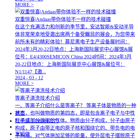
MORE >
双重惊喜|Andaas带你体验不一样的技术碰撞
在这个充满活力和创新的季节里，安达智能&安动半导
体非常荣幸地受邀出席两个备受瞩目的展会，为您带来
前所未有的精彩体验！慕尼黑电子生产设备展时间：
2024年3月20-22日地点：上海新国际展览中心展馆&展
位号：E4/4300SEMICON China 2024时间：2024年3月
20-22日地点：上海新国际展览中心展馆&展位号：
N1/1147【邀...
2024
-
03
-
12
MORE >
等离子清洗技术介绍
一、等离子介绍什么是等离子？ 等离子体是物质的一种
状态，也叫做物质的第四态，即是包含离子电子与中性
首页
粒子或部分游离的气体。物质由分子构成，分子由原子
打电话
13580817270
构成，原子由带正电的原子核和围绕它的、带负电的电
发短信
子构成。对气体施加足够的能量，使外层电子摆脱原子