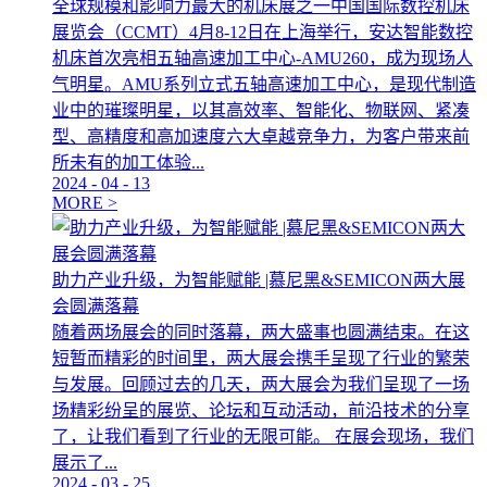
全球规模和影响力最大的机床展之一中国国际数控机床
展览会（CCMT）4月8-12日在上海举行，安达智能数控
机床首次亮相五轴高速加工中心-AMU260，成为现场人
气明星。AMU系列立式五轴高速加工中心，是现代制造
业中的璀璨明星，以其高效率、智能化、物联网、紧凑
型、高精度和高加速度六大卓越竞争力，为客户带来前
所未有的加工体验...
2024
-
04
-
13
MORE >
助力产业升级，为智能赋能 |慕尼黑&SEMICON两大展
会圆满落幕
随着两场展会的同时落幕，两大盛事也圆满结束。在这
短暂而精彩的时间里，两大展会携手呈现了行业的繁荣
与发展。回顾过去的几天，两大展会为我们呈现了一场
场精彩纷呈的展览、论坛和互动活动，前沿技术的分享
了，让我们看到了行业的无限可能。 在展会现场，我们
展示了...
2024
-
03
-
25