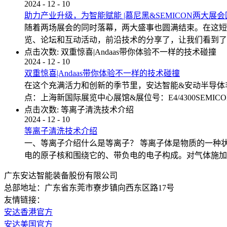
2024
-
12
-
10
助力产业升级，为智能赋能 |慕尼黑&SEMICON两大展
随着两场展会的同时落幕，两大盛事也圆满结束。在这短
览、论坛和互动活动，前沿技术的分享了，让我们看到了
点击次数:
双重惊喜|Andaas带你体验不一样的技术碰撞
2024
-
12
-
10
双重惊喜|Andaas带你体验不一样的技术碰撞
在这个充满活力和创新的季节里，安达智能&安动半导体非
点：上海新国际展览中心展馆&展位号：E4/4300SEMICON 
点击次数:
等离子清洗技术介绍
2024
-
12
-
10
等离子清洗技术介绍
一、等离子介绍什么是等离子？ 等离子体是物质的一种
电的原子核和围绕它的、带负电的电子构成。对气体施加
广东安达智能装备股份有限公司
总部地址：广东省东莞市寮步镇向西东区路17号
友情链接：
安达香港官方
安达美国官方