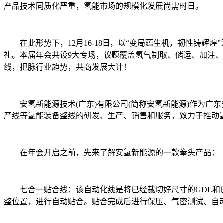
产品技术同质化严重，氢能市场的规模化发展尚需时日。
在此形势下，12月16-18日，以“变局蕴生机，韧性铸辉
礼。本届年会共设9大专场，议题覆盖氢气制取、储运、加注、
线，把脉行业趋势，共商发展大计！
安氢新能源技术(广东)有限公司(简称安氢新能源)作为
产线等氢能装备整线的研发、生产、销售和服务，致力于推
在年会开启之前，先来了解安氢新能源的一款拳头产品：
七合一贴合线：该自动化线是将已经裁切好尺寸的GDL和已
整位置，进行自动贴合。贴合完成后进行保压、气密测试、自