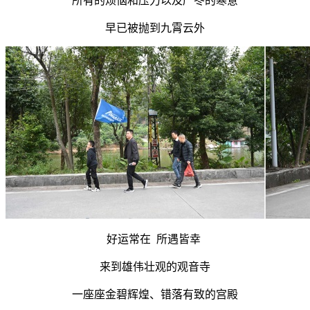
所有的烦恼和压力以及严冬的寒意
早已被抛到九霄云外
好运常在 所遇皆幸
来到雄伟壮观的观音寺
一座座金碧辉煌、错落有致的宫殿