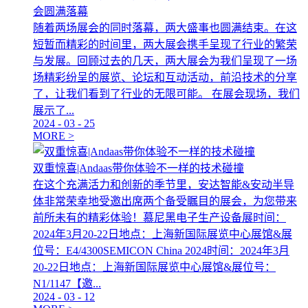
会圆满落幕
随着两场展会的同时落幕，两大盛事也圆满结束。在这
短暂而精彩的时间里，两大展会携手呈现了行业的繁荣
与发展。回顾过去的几天，两大展会为我们呈现了一场
场精彩纷呈的展览、论坛和互动活动，前沿技术的分享
了，让我们看到了行业的无限可能。 在展会现场，我们
展示了...
2024
-
03
-
25
MORE >
双重惊喜|Andaas带你体验不一样的技术碰撞
在这个充满活力和创新的季节里，安达智能&安动半导
体非常荣幸地受邀出席两个备受瞩目的展会，为您带来
前所未有的精彩体验！慕尼黑电子生产设备展时间：
2024年3月20-22日地点：上海新国际展览中心展馆&展
位号：E4/4300SEMICON China 2024时间：2024年3月
20-22日地点：上海新国际展览中心展馆&展位号：
N1/1147【邀...
2024
-
03
-
12