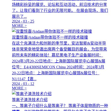
场精彩纷呈的展览、论坛和互动活动，前沿技术的分享
了，让我们看到了行业的无限可能。 在展会现场，我们
展示了...
2024
-
03
-
25
MORE >
双重惊喜|Andaas带你体验不一样的技术碰撞
在这个充满活力和创新的季节里，安达智能&安动半导
体非常荣幸地受邀出席两个备受瞩目的展会，为您带来
前所未有的精彩体验！慕尼黑电子生产设备展时间：
2024年3月20-22日地点：上海新国际展览中心展馆&展
位号：E4/4300SEMICON China 2024时间：2024年3月
20-22日地点：上海新国际展览中心展馆&展位号：
N1/1147【邀...
2024
-
03
-
12
MORE >
等离子清洗技术介绍
一、等离子介绍什么是等离子？ 等离子体是物质的一种