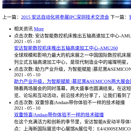
上一篇：
2015 安达自动化将参展IPC深圳技术交流会
下一篇：
相关资讯
More
点击次数:
安达智能数控机床推出五轴高速加工中心-AMU2
2021
-
05
-
10
安达智能数控机床推出五轴高速加工中心-AMU260
全球规模和影响力最大的机床展之一中国国际数控机床展览会
列立式五轴高速加工中心，是现代制造业中的璀璨明星，
点击次数:
助力产业升级，为智能赋能 |慕尼黑&SEMIC
2021
-
05
-
10
助力产业升级，为智能赋能 |慕尼黑&SEMICON两大展
随着两场展会的同时落幕，两大盛事也圆满结束。在这短
览、论坛和互动活动，前沿技术的分享了，让我们看到了
点击次数:
双重惊喜|Andaas带你体验不一样的技术碰撞
2021
-
05
-
10
双重惊喜|Andaas带你体验不一样的技术碰撞
在这个充满活力和创新的季节里，安达智能&安动半导体非
点：上海新国际展览中心展馆&展位号：E4/4300SEMICON 