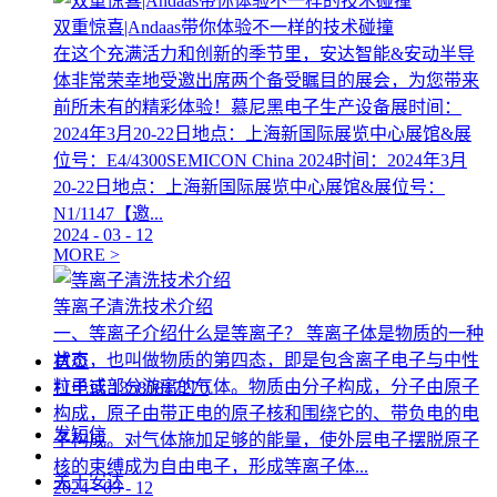
双重惊喜|Andaas带你体验不一样的技术碰撞
在这个充满活力和创新的季节里，安达智能&安动半导
体非常荣幸地受邀出席两个备受瞩目的展会，为您带来
前所未有的精彩体验！慕尼黑电子生产设备展时间：
2024年3月20-22日地点：上海新国际展览中心展馆&展
位号：E4/4300SEMICON China 2024时间：2024年3月
20-22日地点：上海新国际展览中心展馆&展位号：
N1/1147【邀...
2024
-
03
-
12
MORE >
等离子清洗技术介绍
一、等离子介绍什么是等离子？ 等离子体是物质的一种
状态，也叫做物质的第四态，即是包含离子电子与中性
首页
粒子或部分游离的气体。物质由分子构成，分子由原子
打电话
13580817270
构成，原子由带正电的原子核和围绕它的、带负电的电
发短信
子构成。对气体施加足够的能量，使外层电子摆脱原子
核的束缚成为自由电子，形成等离子体...
关于安达
2024
-
03
-
12