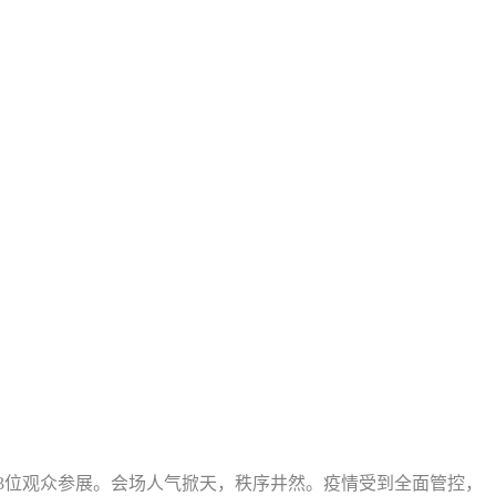
393位观众
参展
。会场人气掀天，秩序井然
。
疫情
受到全面
管控
，