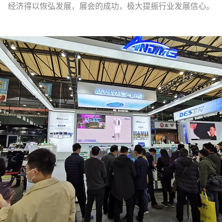
经济得
以恢弘发展
，展会的成功，
极大提振
行业发展信心。