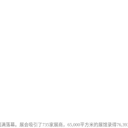
满落幕。展会吸引了735家展商，65,000平方米的展馆
录得
76,