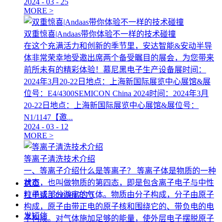
2024
-
03
-
25
MORE >
双重惊喜|Andaas带你体验不一样的技术碰撞
在这个充满活力和创新的季节里，安达智能&安动半导
体非常荣幸地受邀出席两个备受瞩目的展会，为您带来
前所未有的精彩体验！慕尼黑电子生产设备展时间：
2024年3月20-22日地点：上海新国际展览中心展馆&展
位号：E4/4300SEMICON China 2024时间：2024年3月
20-22日地点：上海新国际展览中心展馆&展位号：
N1/1147【邀...
2024
-
03
-
12
MORE >
等离子清洗技术介绍
一、等离子介绍什么是等离子？ 等离子体是物质的一种
状态，也叫做物质的第四态，即是包含离子电子与中性
首页
粒子或部分游离的气体。物质由分子构成，分子由原子
打电话
13580817270
构成，原子由带正电的原子核和围绕它的、带负电的电
发短信
子构成。对气体施加足够的能量，使外层电子摆脱原子