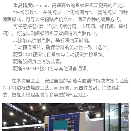
-重复精度0.01mm，高速高效的系统来实现更高的产能。
-“在线示数”、“在线视觉”、“离线图片”、“离线视觉”四种
编程模式，可导入任何贴片机文件、满足各种的编程方式。
-可任意搭载1套（气动式喷射阀、电压阀、螺杆阀、撞针
阀），可选装副阀模组实现双阀精密点胶作业。
-非接触式喷射点胶，基板翘曲无影响。
-自动恒温系统，确保涂料的流动性一致（选件）
-配置CCD视觉定位系统与自动视觉抽检系统。
-配备胶阀真空清洗装置。
-配备SMEMA接口可与其他设备通讯。
在本次展会上，安达展出的高速点胶整体解决方案专业应
对手机边框热熔胶工艺、underfill、元器件包封、IC边缘封
装、摄像头模组组装等多类型的产品加工。