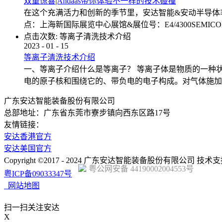
双重惊喜|Andaas带你体验不一样的技术碰撞
在这个充满活力和创新的季节里，安达智能&安动半导体非
点：上海新国际展览中心展馆&展位号：E4/4300SEMICON 
点击次数:
等离子清洗技术介绍
2023
-
01
-
15
等离子清洗技术介绍
一、等离子介绍什么是等离子？ 等离子体是物质的一种
电的原子核和围绕它的、带负电的电子构成。对气体施加
广东安达智能装备股份有限公司
总部地址：广东省东莞市寮步镇向西东区路17号
友情链接：
安达香港官方
安达美国官方
Copyright ©2017 - 2024 广东安达智能装备股份有限公司 技术
粤公网安备 44190002004553号
粤ICP备09033347号
网站地图
扫一扫关注安达
X