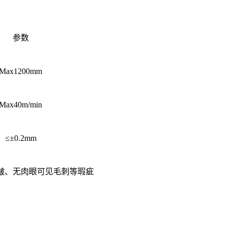
参数
Max1200mm
Max40m/min
≤±0.2mm
皱、无肉眼可见毛刺等瑕疵