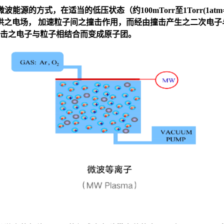
源的方式，在适当的低压状态（约100mTorr至1Torr(1atm=
供之电场， 加速粒子间之撞击作用，而经由撞击产生之二次电子
撞击之电子与粒子相结合而变成原子团。